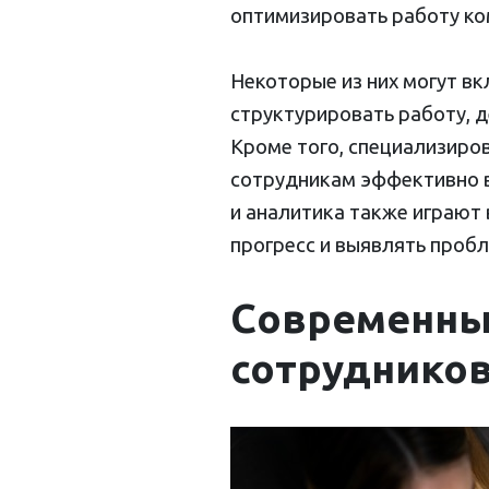
оптимизировать работу ко
Некоторые из них могут в
структурировать работу, 
Кроме того, специализиро
сотрудникам эффективно в
и аналитика также играют
прогресс и выявлять проб
Современны
сотрудников