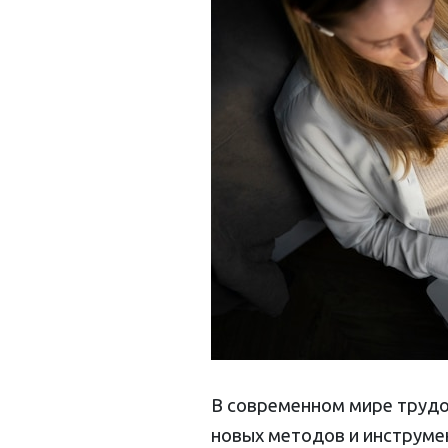
В современном мире трудо
новых методов и инструме