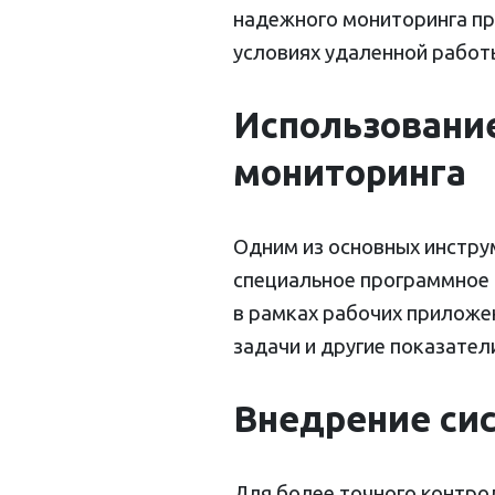
надежного мониторинга пр
условиях удаленной работ
Использовани
мониторинга
Одним из основных инстру
специальное программное 
в рамках рабочих приложен
задачи и другие показател
Внедрение си
Для более точного контро