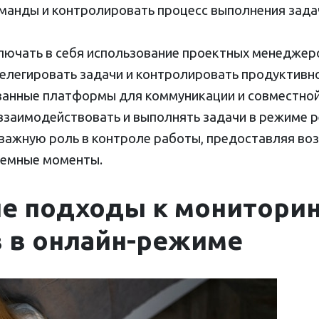
манды и контролировать процесс выполнения зада
ключать в себя использование проектных менеджер
делегировать задачи и контролировать продуктивн
ванные платформы для коммуникации и совместно
заимодействовать и выполнять задачи в режиме р
 важную роль в контроле работы, предоставляя в
лемные моменты.
е подходы к мониторин
 в онлайн-режиме