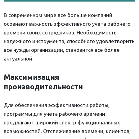
В современном мире все больше компаний
осознают важность эффективного учета рабочего
времени своих сотрудников. Необходимость
надежного инструмента, способного удовлетворить
все нужды организации, становится все более
актуальной.
Максимизация
производительности
Для обеспечения эффективности работы,
программы для учета рабочего времени
предлагают широкий спектр функциональных
возможностей. Отслеживание времени, клиентов,