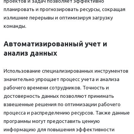
проектов и задач позволяет эффективно
планировать и прогнозировать ресурсы, сокращая
излишние перерывы и оптимизируя загрузку
команды.
Автоматизированный учет и
анализ данных
Использование специализированных инструментов
значительно упрощает процесс учета и анализа
рабочего времени сотрудников. Точность и
достоверность данных позволяют принимать
взвешенные решения по оптимизации рабочего
процесса и распределению ресурсов. Также данные
программы могут предоставить ценную
информацию для повышения эффективности