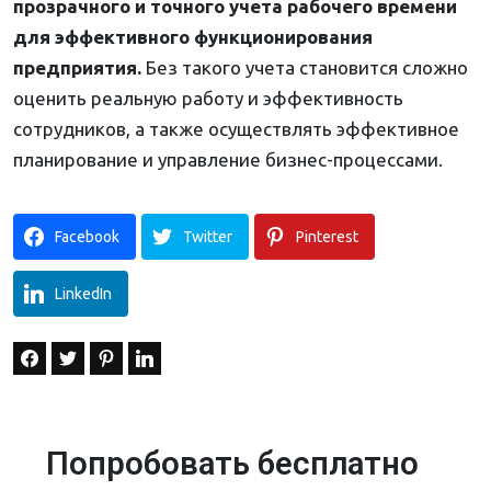
прозрачного и точного учета рабочего времени
для эффективного функционирования
предприятия.
Без такого учета становится сложно
оценить реальную работу и эффективность
сотрудников, а также осуществлять эффективное
планирование и управление бизнес-процессами.
Facebook
Twitter
Pinterest
LinkedIn
Попробовать бесплатно