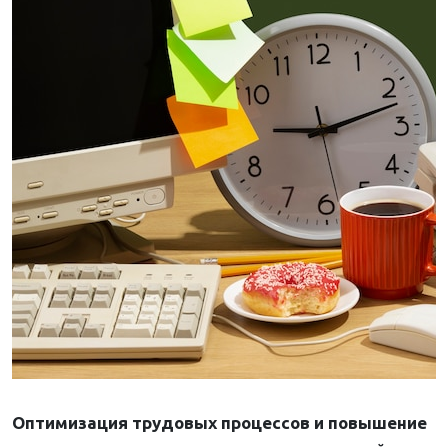
Оптимизация трудовых процессов и повышение