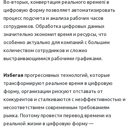
Во-вторых, конвертация реального времeni в
цифровую форму позволяет автоматизировать
процесс подсчета и анализа рабочих часов
сотрудников. Обработка цифровых данных
значительно экономит время и ресурсы, что
особенно актуально для компаний с большим
количеством сотрудников и сложно
выстраивающимися рабочими графиками.
Избегая
прогрессивных технологий, которые
трансформируют реальное время в цифровую
форму, организации рискуют отставать от
конкурентов и сталкиваются с неэффективностью и
несоответствием современным требованиям
рынка. Поэтому провести перевод времени из
реальной жизни в цифровую форму —