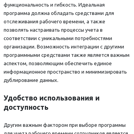
функциональность и гибкость. Идеальная
программа должна обладать средствами для
отслеживания рабочего времени, а также
позволять настраивать процессы учета в
соответствии с уникальными потребностями
организации. Возможность интеграции с другими
программными средствами также является важным
аспектом, позволяющим обеспечить единое
информационное пространство и минимизировать
дублирование данных.
Удобство использования и
доступность
Другим важным фактором при выборе программы
для учета рабочего времени сотрудников является