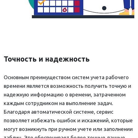
Точность и надежность
Основным преимуществом систем учета рабочего
времени является возможность получить точную и
надежную информацию о времени, затраченном
каждым сотрудником на выполнение задач.
Благодаря автоматической системе, сервис
позволяет избежать ошибок и искажений, которые
могут возникнуть при ручном учете или заполнении
таблиц. Это обеспечивает более точные данные,