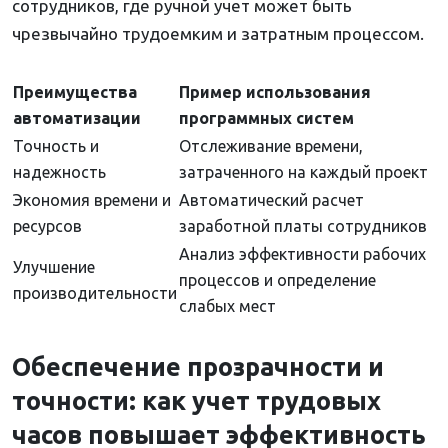
сотрудников, где ручной учет может быть
чрезвычайно трудоемким и затратным процессом.
Преимущества
Пример использования
автоматизации
программных систем
Точность и
Отслеживание времени,
надежность
затраченного на каждый проект
Экономия времени и
Автоматический расчет
ресурсов
заработной платы сотрудников
Анализ эффективности рабочих
Улучшение
процессов и определение
производительности
слабых мест
Обеспечение прозрачности и
точности: как учет трудовых
часов повышает эффективность