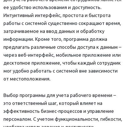
ее удобство использования и доступность.
Интуитивный интерфейс, простота и быстрота
работы с системой существенно сокращают время,
затрачиваемое на ввод данных и обработку
информации. Кроме того, программа должна
предлагать различные способы доступа к данным –
через веб-интерфейс, мобильное приложение или
десктопное приложение, чтобы каждый сотрудник
мог удобно работать с системой вне зависимости
от местоположения.
Выбор программы для учета рабочего времени –
это ответственный шаг, который влияет на
эффективность бизнес-процессов и управление
персоналом. С учетом функциональности, гибкости,
удобства использования и доступности,