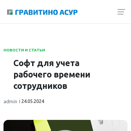
Launch login modal
Launch register modal
НОВОСТИ И СТАТЬИ
Софт для учета
рабочего времени
сотрудников
admin
24.05.2024