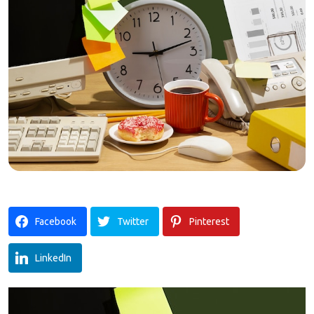
Facebook
Twitter
Pinterest
LinkedIn