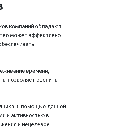
в
иков компаний обладают
ство может эффективно
обеспечивать
леживание времени,
ты позволяет оценить
дника. С помощью данной
и и активностью в
ожения и нецелевое