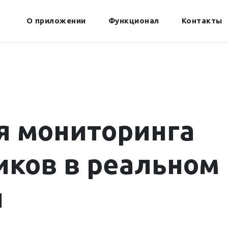
О приложении
Функционал
Контакты
я мониторинга
иков в реальном
и