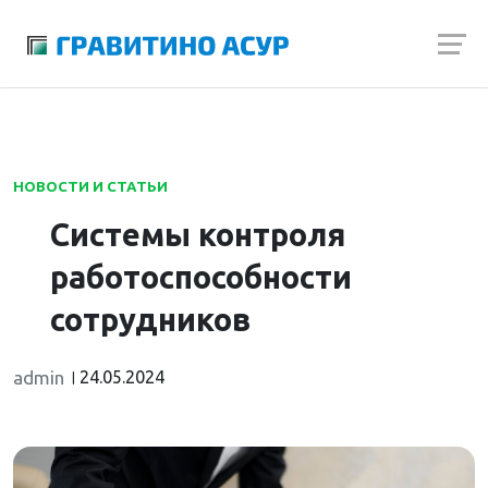
Launch login modal
Launch register modal
НОВОСТИ И СТАТЬИ
Системы контроля
работоспособности
сотрудников
admin
24.05.2024