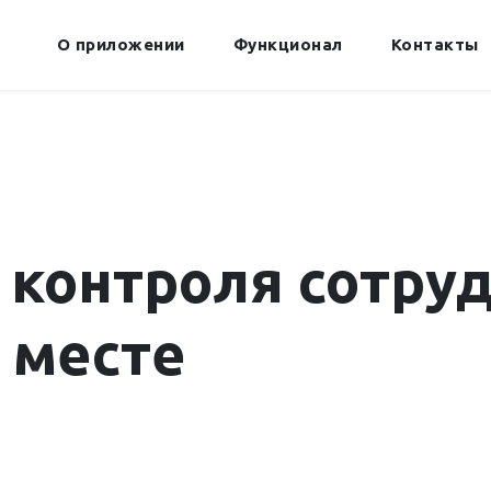
О приложении
Функционал
Контакты
 контроля сотру
 месте