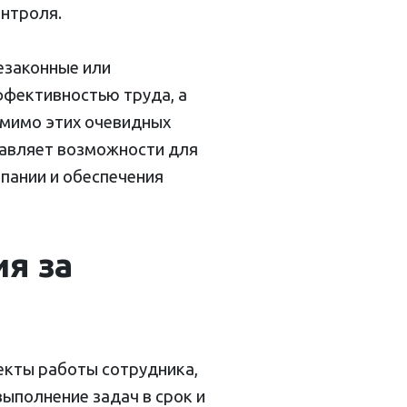
онтроля.
езаконные или
ффективностью труда, а
омимо этих очевидных
тавляет возможности для
пании и обеспечения
я за
екты работы сотрудника,
выполнение задач в срок и