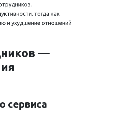
отрудников.
уктивности, тогда как
ию и ухудшение отношений
дников —
ния
о сервиса