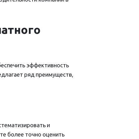
латного
беспечить эффективность
едлагает ряд преимуществ,
стематизировать и
те более точно оценить