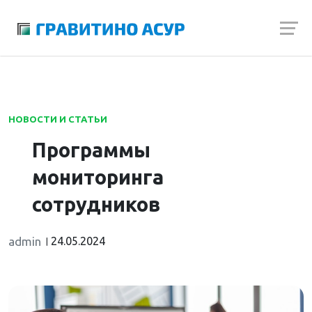
Launch login modal
Launch register modal
НОВОСТИ И СТАТЬИ
Программы
мониторинга
сотрудников
admin
24.05.2024