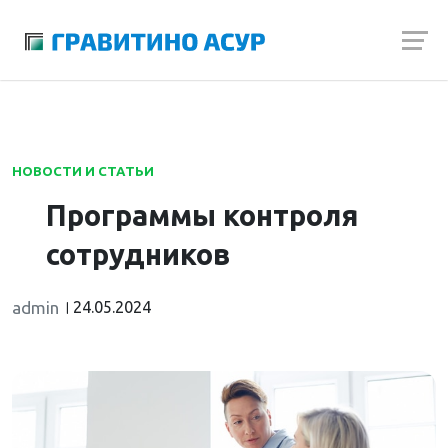
Launch login modal
Launch register modal
НОВОСТИ И СТАТЬИ
Программы контроля
сотрудников
admin
24.05.2024