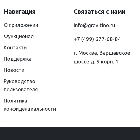
Навигация
Связаться с нами
О приложении
info@gravitino.ru
Функционал
+7 (499) 677-68-84
Контакты
г. Москва, Варшавское
Поддержка
шоссе д. 9 корп. 1
Новости
Руководство
пользователя
Политика
конфиденциальности