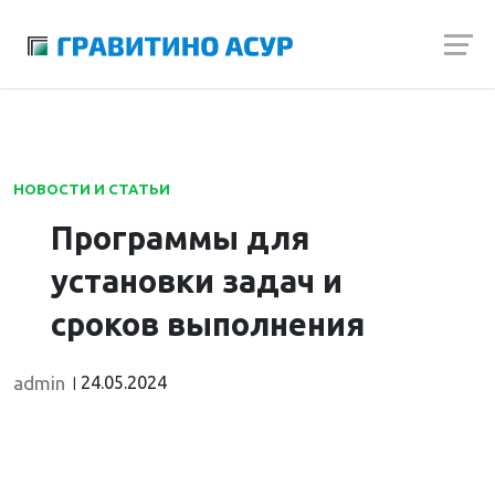
Launch login modal
Launch register modal
НОВОСТИ И СТАТЬИ
Программы для
установки задач и
сроков выполнения
admin
24.05.2024