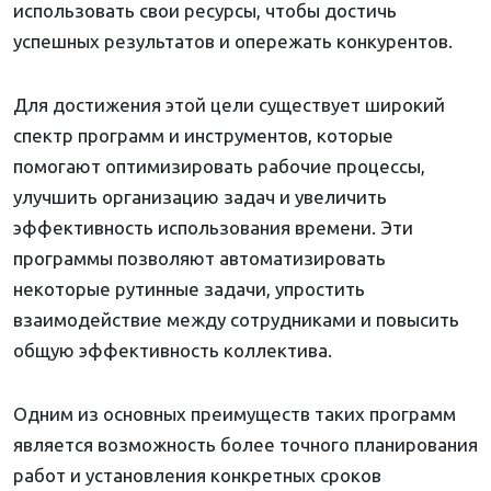
использовать свои ресурсы, чтобы достичь
успешных результатов и опережать конкурентов.
Для достижения этой цели существует широкий
спектр программ и инструментов, которые
помогают оптимизировать рабочие процессы,
улучшить организацию задач и увеличить
эффективность использования времени. Эти
программы позволяют автоматизировать
некоторые рутинные задачи, упростить
взаимодействие между сотрудниками и повысить
общую эффективность коллектива.
Одним из основных преимуществ таких программ
является возможность более точного планирования
работ и установления конкретных сроков