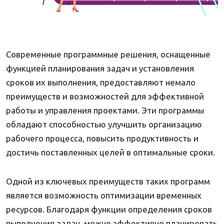
Современные программные решения, оснащенные
функцией планирования задач и установления
сроков их выполнения, предоставляют немало
преимуществ и возможностей для эффективной
работы и управления проектами. Эти программы
обладают способностью улучшить организацию
рабочего процесса, повысить продуктивность и
достичь поставленных целей в оптимальные сроки.
Одной из ключевых преимуществ таких программ
является возможность оптимизации временных
ресурсов. Благодаря функции определения сроков
выполнения задач, можно эффективно планировать