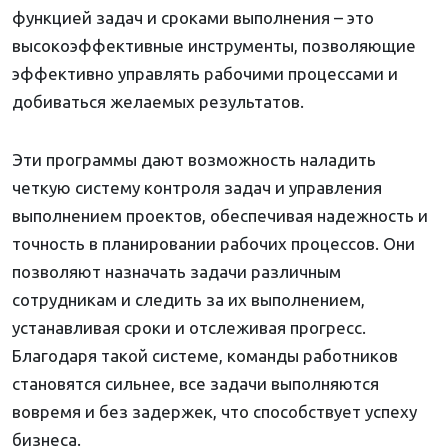
функцией задач и сроками выполнения – это
высокоэффективные инструменты, позволяющие
эффективно управлять рабочими процессами и
добиваться желаемых результатов.
Эти программы дают возможность наладить
четкую систему контроля задач и управления
выполнением проектов, обеспечивая надежность и
точность в планировании рабочих процессов. Они
позволяют назначать задачи различным
сотрудникам и следить за их выполнением,
устанавливая сроки и отслеживая прогресс.
Благодаря такой системе, команды работников
становятся сильнее, все задачи выполняются
вовремя и без задержек, что способствует успеху
бизнеса.