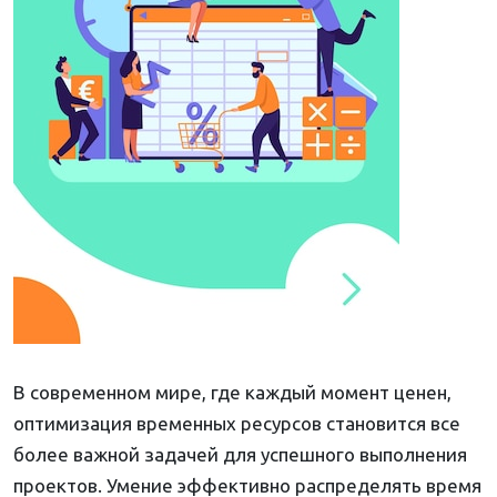
В современном мире, где каждый момент ценен,
оптимизация временных ресурсов становится все
более важной задачей для успешного выполнения
проектов. Умение эффективно распределять время