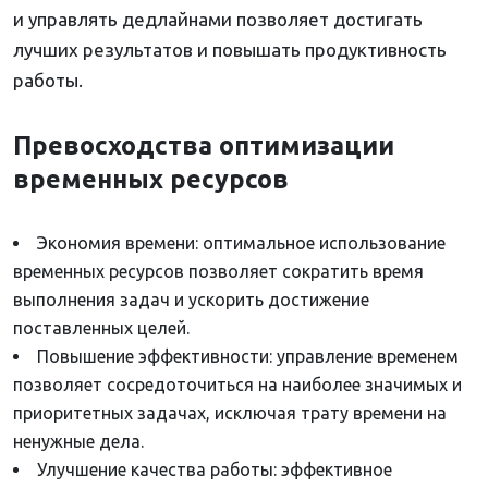
и управлять дедлайнами позволяет достигать
лучших результатов и повышать продуктивность
работы.
Превосходства оптимизации
временных ресурсов
Экономия времени: оптимальное использование
временных ресурсов позволяет сократить время
выполнения задач и ускорить достижение
поставленных целей.
Повышение эффективности: управление временем
позволяет сосредоточиться на наиболее значимых и
приоритетных задачах, исключая трату времени на
ненужные дела.
Улучшение качества работы: эффективное