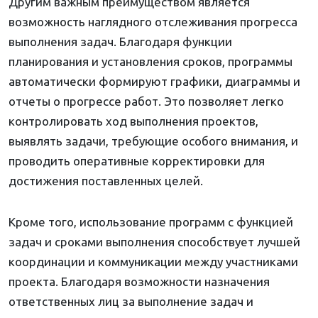
Другим важным преимуществом является
возможность наглядного отслеживания прогресса
выполнения задач. Благодаря функции
планирования и установления сроков, программы
автоматически формируют графики, диаграммы и
отчеты о прогрессе работ. Это позволяет легко
контролировать ход выполнения проектов,
выявлять задачи, требующие особого внимания, и
проводить оперативные корректировки для
достижения поставленных целей.
Кроме того, использование программ с функцией
задач и сроками выполнения способствует лучшей
координации и коммуникации между участниками
проекта. Благодаря возможности назначения
ответственных лиц за выполнение задач и