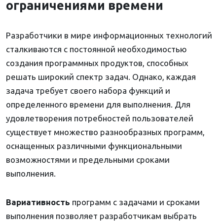
ограничениями времени
Разработчики в мире информационных технологий
сталкиваются с постоянной необходимостью
создания программных продуктов, способных
решать широкий спектр задач. Однако, каждая
задача требует своего набора функций и
определенного времени для выполнения. Для
удовлетворения потребностей пользователей
существует множество разнообразных программ,
оснащенных различными функциональными
возможностями и предельными сроками
выполнения.
Вариативность
программ с задачами и сроками
выполнения позволяет разработчикам выбрать