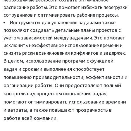
расписание работы. Это помогает избежать перегрузки
сотрудников и оптимизировать рабочие процессы.
Инструменты для управления задачами также
позволяют создавать детальные планы проектов с
учетом зависимостей между задачами. Это помогает
исключить неэффективное использование времени и
снизить риски возникновения конфликтов и задержек.
В целом, использование программ с функцией
задач и сроками выполнения способствует
повышению производительности, эффективности и
организации работы. Они предоставляют полный
контроль над процессом выполнения задач,
помогают оптимизировать использование времени
и затраты, а также повышают прозрачность в
работе всей компании.