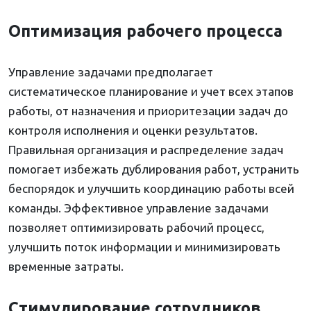
Оптимизация рабочего процесса
Управление задачами предполагает
систематическое планирование и учет всех этапов
работы, от назначения и приоритезации задач до
контроля исполнения и оценки результатов.
Правильная организация и распределение задач
помогает избежать дублирования работ, устранить
беспорядок и улучшить координацию работы всей
команды. Эффективное управление задачами
позволяет оптимизировать рабочий процесс,
улучшить поток информации и минимизировать
временные затраты.
Стимулирование сотрудников