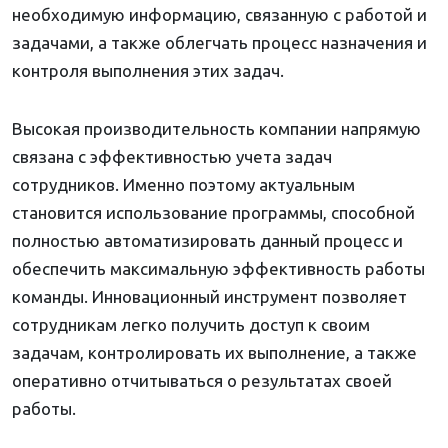
необходимую информацию, связанную с работой и
задачами, а также облегчать процесс назначения и
контроля выполнения этих задач.
Высокая производительность компании напрямую
связана с эффективностью учета задач
сотрудников. Именно поэтому актуальным
становится использование программы, способной
полностью автоматизировать данный процесс и
обеспечить максимальную эффективность работы
команды. Инновационный инструмент позволяет
сотрудникам легко получить доступ к своим
задачам, контролировать их выполнение, а также
оперативно отчитываться о результатах своей
работы.