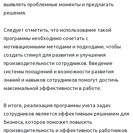
выявлять проблемные моменты и предлагать
решения.
Следует отметить, что использование такой
программы необходимо сочетать с
мотивационными методами и подходами, чтобы
создать стимул для развития и улучшения
производительности сотрудников. Введение
системы поощрений и возможности развития
знаний и навыков сотрудников помогут достичь
максимальной эффективности в работе.
В итоге, реализация программы учета задач
сотрудников является эффективным решением для
бизнеса, которое поможет повысить
производительность и эффективность работников.