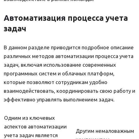
Автоматизация процесса учета
задач
В данном разделе приводится подробное описание
различных методов автоматизации процесса учета
задач, включая использование современных
программных систем и облачных платформ,
которые позволяют сотрудникам удобно
взаимодействовать, координировать свою работу и
эффективно управлять выполнением задач.
Одним из ключевых
аспектов автоматизации
Другим немаловажным
учета задач является