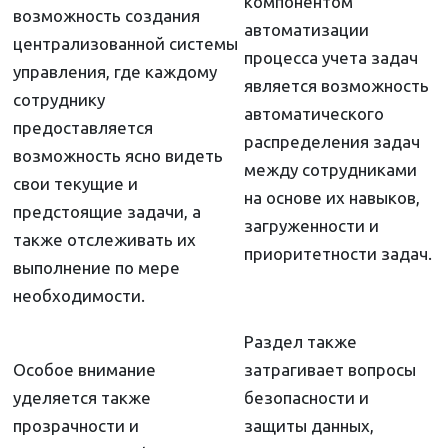
компонентом
возможность создания
автоматизации
централизованной системы
процесса учета задач
управления, где каждому
является возможность
сотруднику
автоматического
предоставляется
распределения задач
возможность ясно видеть
между сотрудниками
свои текущие и
на основе их навыков,
предстоящие задачи, а
загруженности и
также отслеживать их
приоритетности задач.
выполнение по мере
необходимости.
Раздел также
Особое внимание
затрагивает вопросы
уделяется также
безопасности и
прозрачности и
защиты данных,