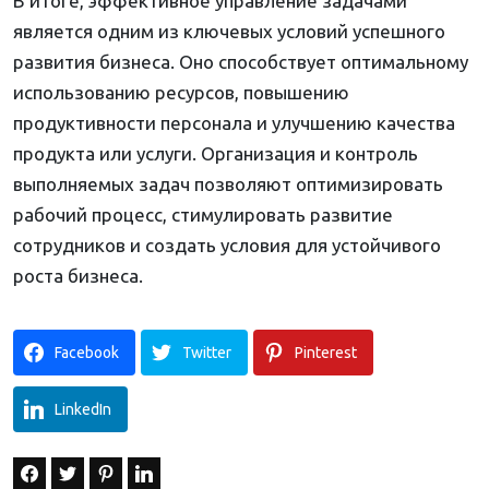
В итоге, эффективное управление задачами
является одним из ключевых условий успешного
развития бизнеса. Оно способствует оптимальному
использованию ресурсов, повышению
продуктивности персонала и улучшению качества
продукта или услуги. Организация и контроль
выполняемых задач позволяют оптимизировать
рабочий процесс, стимулировать развитие
сотрудников и создать условия для устойчивого
роста бизнеса.
Facebook
Twitter
Pinterest
LinkedIn