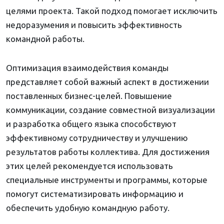
целями проекта. Такой подход помогает исключить
недоразумения и повысить эффективность
командной работы.
Оптимизация взаимодействия команды
представляет собой важный аспект в достижении
поставленных бизнес-целей. Повышение
коммуникации, создание совместной визуализации
и разработка общего языка способствуют
эффективному сотрудничеству и улучшению
результатов работы коллектива. Для достижения
этих целей рекомендуется использовать
специальные инструменты и программы, которые
помогут систематизировать информацию и
обеспечить удобную командную работу.