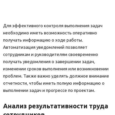
Для эффективного контроля выполнения задач
необходимо иметь возможность оперативно
получать информацию о ходе работы.
Автоматизация уведомлений позволяет
сотрудникам и руководителям своевременно
получать уведомления о завершении задач,
изменении сроков выполнения или возникновении
проблем. Также важно уделять должное внимание
отчетности, чтобы иметь полную информацию о
выполнении задач и прогрессе по проектам.
Анализ результативности труда
сотрудников