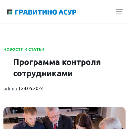
Launch login modal
Launch register modal
НОВОСТИ И СТАТЬИ
Программа контроля
сотрудниками
admin
24.05.2024