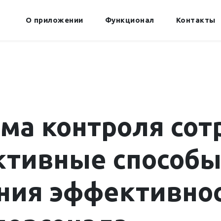
О приложении
Функционал
Контакты
ма контроля сот
тивные способ
ния эффективно