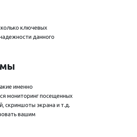
сколько ключевых
 надежности данного
ммы
акие именно
ся мониторинг посещенных
, скриншоты экрана и т.д.
твовать вашим