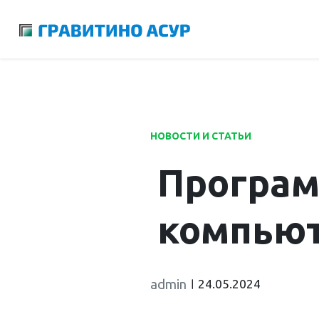
Launch login modal
Launch register modal
НОВОСТИ И СТАТЬИ
Програм
компьют
admin
24.05.2024