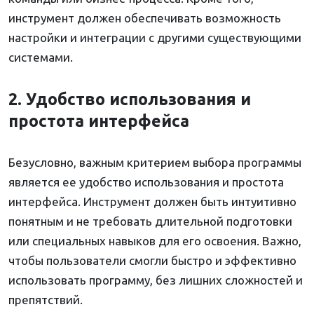
инструмент должен обеспечивать возможность
настройки и интеграции с другими существующими
системами.
2. Удобство использования и
простота интерфейса
Безусловно, важным критерием выбора программы
является ее удобство использования и простота
интерфейса. Инструмент должен быть интуитивно
понятным и не требовать длительной подготовки
или специальных навыков для его освоения. Важно,
чтобы пользователи смогли быстро и эффективно
использовать программу, без лишних сложностей и
препятствий.