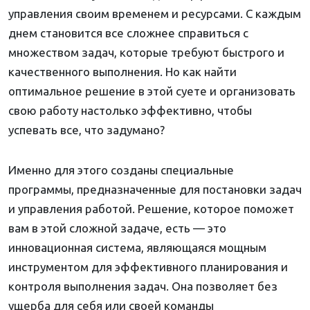
управления своим временем и ресурсами. С каждым
днем становится все сложнее справиться с
множеством задач, которые требуют быстрого и
качественного выполнения. Но как найти
оптимальное решение в этой суете и организовать
свою работу настолько эффективно, чтобы
успевать все, что задумано?
Именно для этого созданы специальные
программы, предназначенные для постановки задач
и управления работой. Решение, которое поможет
вам в этой сложной задаче, есть — это
инновационная система, являющаяся мощным
инструментом для эффективного планирования и
контроля выполнения задач. Она позволяет без
ущерба для себя или своей команды