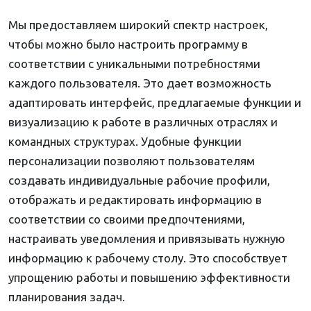
Мы предоставляем широкий спектр настроек,
чтобы можно было настроить программу в
соответствии с уникальными потребностями
каждого пользователя. Это дает возможность
адаптировать интерфейс, предлагаемые функции и
визуализацию к работе в различных отраслях и
командных структурах. Удобные функции
персонализации позволяют пользователям
создавать индивидуальные рабочие профили,
отображать и редактировать информацию в
соответствии со своими предпочтениями,
настраивать уведомления и привязывать нужную
информацию к рабочему столу. Это способствует
упрощению работы и повышению эффективности
планирования задач.