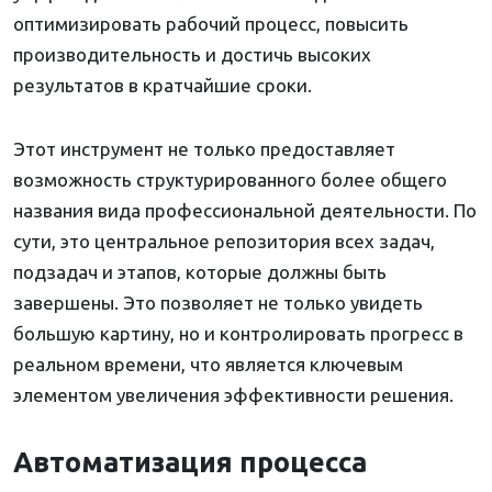
оптимизировать рабочий процесс, повысить
производительность и достичь высоких
результатов в кратчайшие сроки.
Этот инструмент не только предоставляет
возможность структурированного более общего
названия вида профессиональной деятельности. По
сути, это центральное репозитория всех задач,
подзадач и этапов, которые должны быть
завершены. Это позволяет не только увидеть
большую картину, но и контролировать прогресс в
реальном времени, что является ключевым
элементом увеличения эффективности решения.
Автоматизация процесса