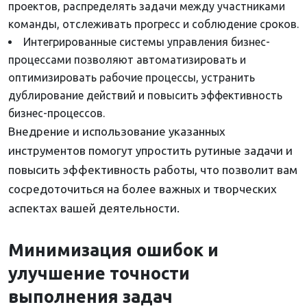
проектов, распределять задачи между участниками
команды, отслеживать прогресс и соблюдение сроков.
Интегрированные системы управления бизнес-
процессами позволяют автоматизировать и
оптимизировать рабочие процессы, устранить
дублирование действий и повысить эффективность
бизнес-процессов.
Внедрение и использование указанных
инструментов помогут упростить рутиные задачи и
повысить эффективность работы, что позволит вам
сосредоточиться на более важных и творческих
аспектах вашей деятельности.
Минимизация ошибок и
улучшение точности
выполнения задач