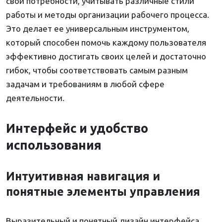
свои потребности, учитывать различные стили
работы и методы организации рабочего процесса.
Это делает ее универсальным инструментом,
который способен помочь каждому пользователя
эффективно достигать своих целей и достаточно
гибок, чтобы соответствовать самым разным
задачам и требованиям в любой сфере
деятельности.
Интерфейс и удобство
использования
Интуитивная навигация и
понятные элементы управления
Выразительный и понятный дизайн интерфейса