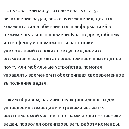
Пользователи могут отслеживать статус
выполнения задач, вносить изменения, делать
комментарии и обмениваться информацией в
режиме реального времени. Благодаря удобному
интерфейсу и возможности настройки
уведомлений о сроках предупреждения о
возможных задержках своевременно приходят на
почту или мобильные устройства, помогая
управлять временем и обеспечивая своевременное
выполнение задач.
Таким образом, наличие функциональности для
управления командами и сроками является
неотъемлемой частью программы для постановки
задач, позволяя организовывать работу команды,