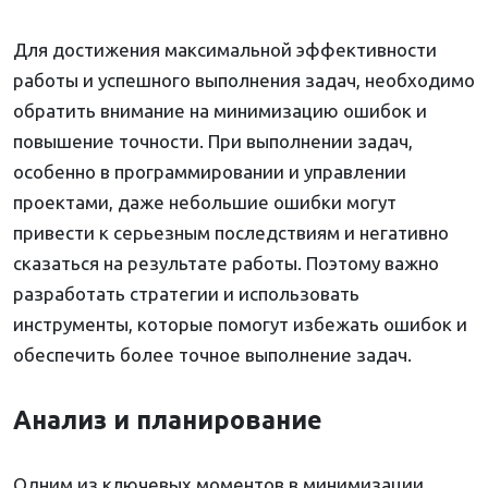
Для достижения максимальной эффективности
работы и успешного выполнения задач, необходимо
обратить внимание на минимизацию ошибок и
повышение точности. При выполнении задач,
особенно в программировании и управлении
проектами, даже небольшие ошибки могут
привести к серьезным последствиям и негативно
сказаться на результате работы. Поэтому важно
разработать стратегии и использовать
инструменты, которые помогут избежать ошибок и
обеспечить более точное выполнение задач.
Анализ и планирование
Одним из ключевых моментов в минимизации