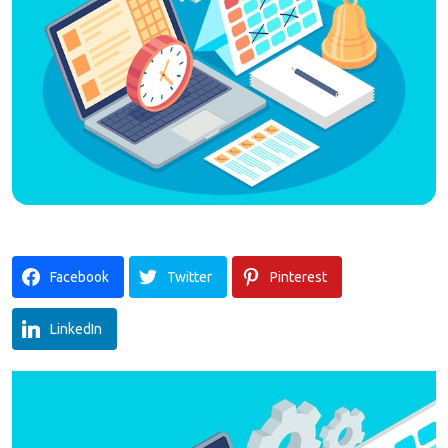
Facebook
Twitter
Pinterest
LinkedIn