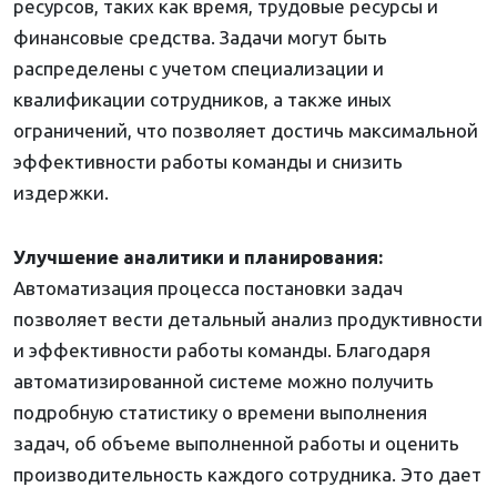
ресурсов, таких как время, трудовые ресурсы и
финансовые средства. Задачи могут быть
распределены с учетом специализации и
квалификации сотрудников, а также иных
ограничений, что позволяет достичь максимальной
эффективности работы команды и снизить
издержки.
Улучшение аналитики и планирования:
Автоматизация процесса постановки задач
позволяет вести детальный анализ продуктивности
и эффективности работы команды. Благодаря
автоматизированной системе можно получить
подробную статистику о времени выполнения
задач, об объеме выполненной работы и оценить
производительность каждого сотрудника. Это дает