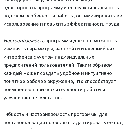
адаптировать программу и ее функциональность
под свои особенности работы, оптимизировать ее
использование и повысить эффективность труда.
Настраиваемость
программы дает возможность
изменять параметры, настройки и внешний вид
интерфейса с учетом индивидуальных
предпочтений пользователей. Таким образом,
каждый может создать удобное и интуитивно
понятное рабочее окружение, что способствует
повышению производительности работы и
улучшению результатов.
Гибкость и настраиваемость программы для
постановки задач позволяют адаптировать ее под