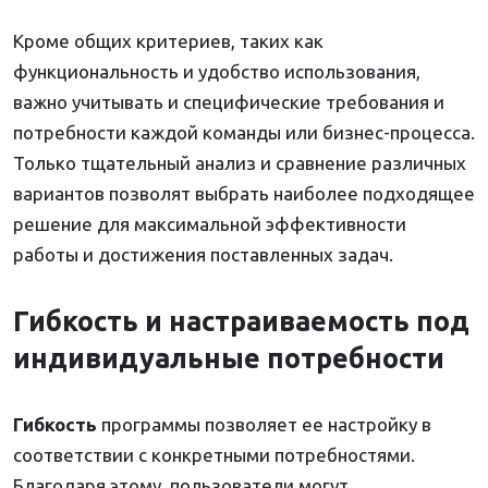
Кроме общих критериев, таких как
функциональность и удобство использования,
важно учитывать и специфические требования и
потребности каждой команды или бизнес-процесса.
Только тщательный анализ и сравнение различных
вариантов позволят выбрать наиболее подходящее
решение для максимальной эффективности
работы и достижения поставленных задач.
Гибкость и настраиваемость под
индивидуальные потребности
Гибкость
программы позволяет ее настройку в
соответствии с конкретными потребностями.
Благодаря этому, пользователи могут