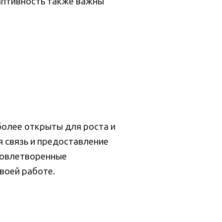
даптивность также важны
более открыты для роста и
 связь и предоставление
довлетворенные
воей работе.