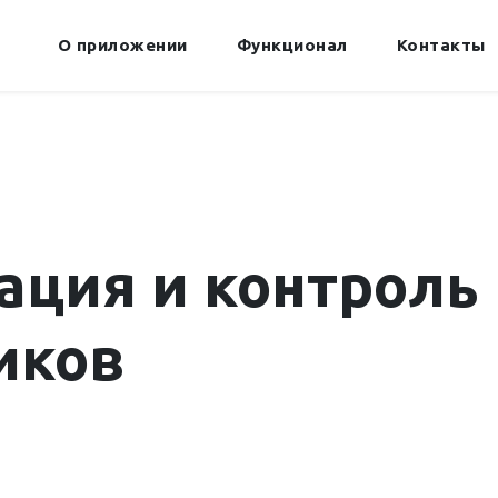
О приложении
Функционал
Контакты
ация и контроль
иков