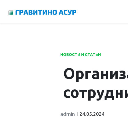
Launch login modal
Launch register modal
НОВОСТИ И СТАТЬИ
Организ
сотрудн
admin
24.05.2024