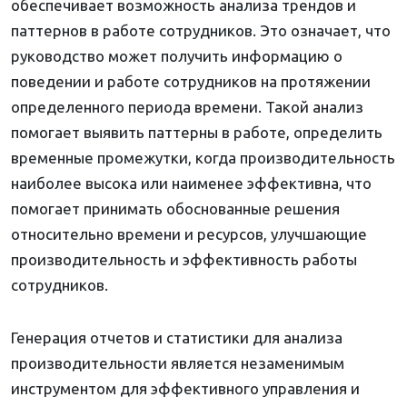
обеспечивает возможность анализа трендов и
паттернов в работе сотрудников. Это означает, что
руководство может получить информацию о
поведении и работе сотрудников на протяжении
определенного периода времени. Такой анализ
помогает выявить паттерны в работе, определить
временные промежутки, когда производительность
наиболее высока или наименее эффективна, что
помогает принимать обоснованные решения
относительно времени и ресурсов, улучшающие
производительность и эффективность работы
сотрудников.
Генерация отчетов и статистики для анализа
производительности является незаменимым
инструментом для эффективного управления и