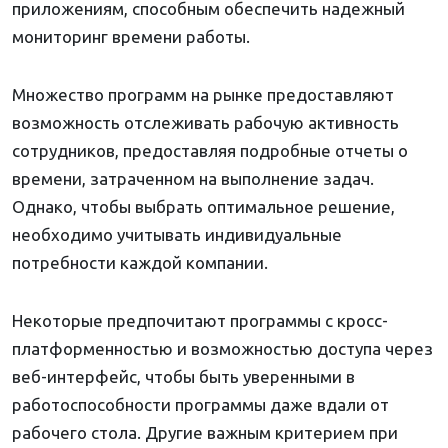
приложениям, способным обеспечить надежный
мониторинг времени работы.
Множество программ на рынке предоставляют
возможность отслеживать рабочую активность
сотрудников, предоставляя подробные отчеты о
времени, затраченном на выполнение задач.
Однако, чтобы выбрать оптимальное решение,
необходимо учитывать индивидуальные
потребности каждой компании.
Некоторые предпочитают программы с кросс-
платформенностью и возможностью доступа через
веб-интерфейс, чтобы быть уверенными в
работоспособности программы даже вдали от
рабочего стола. Другие важным критерием при