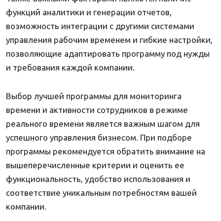
функций аналитики и генерации отчетов,
возможность интеграции с другими системами
управления рабочим временем и гибкие настройки,
позволяющие адаптировать программу под нужды
и требования каждой компании.
Выбор лучшей программы для мониторинга
времени и активности сотрудников в режиме
реального времени является важным шагом для
успешного управления бизнесом. При подборе
программы рекомендуется обратить внимание на
вышеперечисленные критерии и оценить ее
функциональность, удобство использования и
соответствие уникальным потребностям вашей
компании.