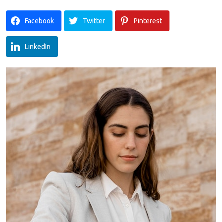
Facebook
Twitter
Pinterest
LinkedIn