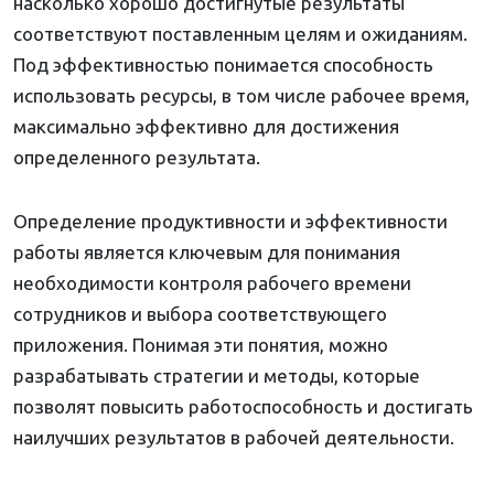
насколько хорошо достигнутые результаты
соответствуют поставленным целям и ожиданиям.
Под эффективностью понимается способность
использовать ресурсы, в том числе рабочее время,
максимально эффективно для достижения
определенного результата.
Определение продуктивности и эффективности
работы является ключевым для понимания
необходимости контроля рабочего времени
сотрудников и выбора соответствующего
приложения. Понимая эти понятия, можно
разрабатывать стратегии и методы, которые
позволят повысить работоспособность и достигать
наилучших результатов в рабочей деятельности.