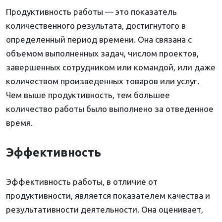
Продуктивность работы — это показатель
количественного результата, достигнутого в
определенный период времени. Она связана с
объемом выполненных задач, числом проектов,
завершенных сотрудником или командой, или даже
количеством произведенных товаров или услуг.
Чем выше продуктивность, тем большее
количество работы было выполнено за отведенное
время.
Эффективность
Эффективность работы, в отличие от
продуктивности, является показателем качества и
результативности деятельности. Она оценивает,