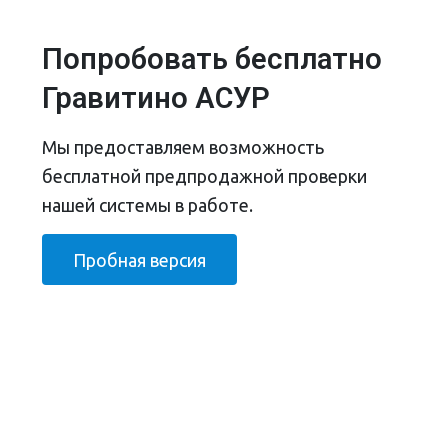
Попробовать бесплатно
Гравитино АСУР
Мы предоставляем возможность
бесплатной предпродажной проверки
нашей системы в работе.
Пробная версия