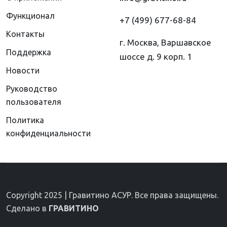
Функционал
+7 (499) 677-68-84
Контакты
г. Москва, Варшавское
Поддержка
шоссе д. 9 корп. 1
Новости
Руководство
пользователя
Политика
конфиденциальности
Copyright 2025 | Гравитино АСУР. Все права защищены.
Сделано в
ГРАВИТИНО