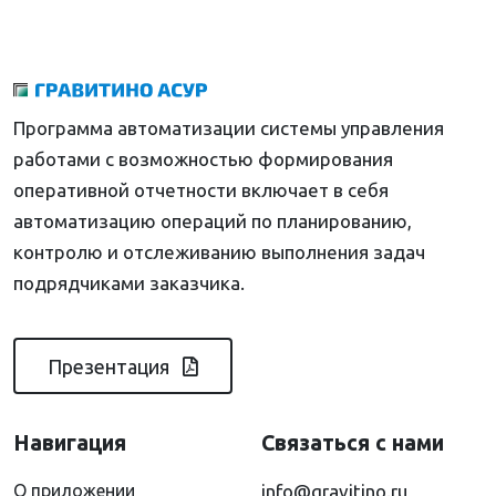
Программа автоматизации системы управления
работами с возможностью формирования
оперативной отчетности включает в себя
автоматизацию операций по планированию,
контролю и отслеживанию выполнения задач
подрядчиками заказчика.
Презентация
Навигация
Связаться с нами
О приложении
info@gravitino.ru