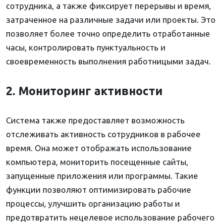
сотрудника, а также фиксирует перерывы и время,
затраченное на различные задачи или проекты. Это
позволяет более точно определить отработанные
часы, контролировать пунктуальность и
своевременность выполнения работницыми задач.
2. Мониторинг активности
Система также предоставляет возможность
отслеживать активность сотрудников в рабочее
время. Она может отображать использование
компьютера, мониторить посещенные сайты,
запущенные приложения или программы. Такие
функции позволяют оптимизировать рабочие
процессы, улучшить организацию работы и
предотвратить нецелевое использование рабочего