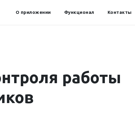
О приложении
Функционал
Контакты
онтроля работы
иков