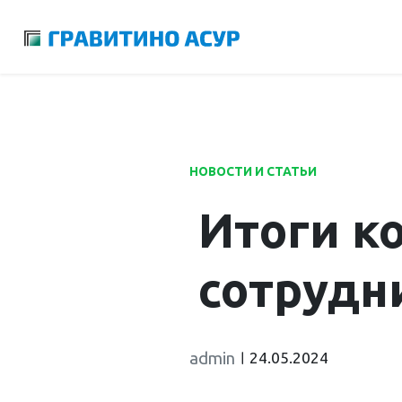
Launch login modal
Launch register modal
НОВОСТИ И СТАТЬИ
Итоги к
сотрудн
admin
24.05.2024