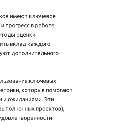
иков имеют ключевое
и прогресс в работе
етоды оценки
ить вклад каждого
ебуют дополнительного
ользование ключевых
 метрики, которые помогают
и и ожиданиями. Эти
выполненных проектов),
 удовлетворенности