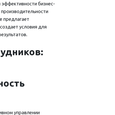
и эффективности бизнес-
а производительности
же предлагает
 создает условия для
результатов.
удников:
ность
ивном управлении