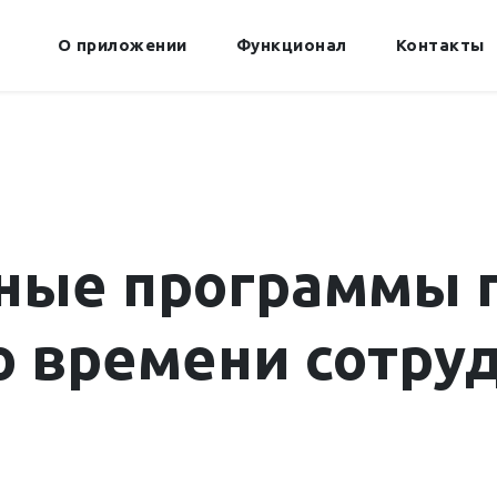
О приложении
Функционал
Контакты
ные программы п
о времени сотру