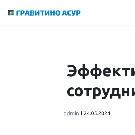
Launch login modal
Launch register modal
Эффекти
сотрудн
admin
24.05.2024