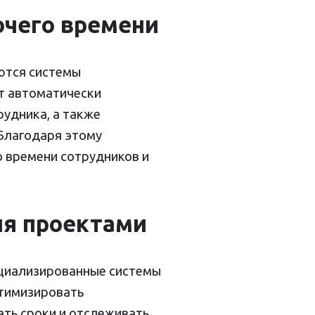
очего времени
ются системы
т автоматически
рудника, а также
 Благодаря этому
 времени сотрудников и
ия проектами
ециализированные системы
птимизировать
ать сроки и отслеживать