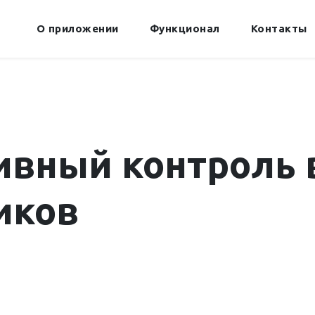
О приложении
Функционал
Контакты
вный контроль 
иков